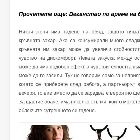
Прочетете още: Веганство по време на 
Някои жени има гадене на обяд, защото няма
кръвната захар. Ако са консумирали много слад
кръвната им захар може да увеличи стойностит
чувство на дискомфорт. Леката закуска между о
може да има подобен ефект, а чувствителността к
може да го засили. Тук не говорим само за неприя
когато се приберете след работа, а партньорът 
вечеря, то вие вместо да се зарадвате вероятно ще
За щастие обаче, има няколко стъпки, които можете
облекчите сутрешното си гадене.