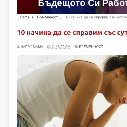
Вашето Дет
Home
/
Бременност
/
10 начина да се справим със сутр
10 начина да се справим със с
HAPPY MAMA
11:43:00 AM
БРЕМЕННОСТ