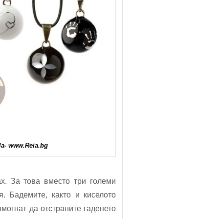
a- www.Reia.bg
ах. За това вместо три големи
я. Бадемите, както и киселото
омогнат да отстраните гаденето