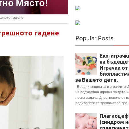
е.
ешното гадене
утрешното гадене
Popular Posts
Еко-играчк
на бъдеще
Играчки от
биопластм
за Вашето дете.
Вредни вещества в играчките 
на подходяща играчка за дете н
лесна задача. Днес, повече от в
родителите се тревожат за вре..
Плагиоцеф
(синдром н
сплесканат