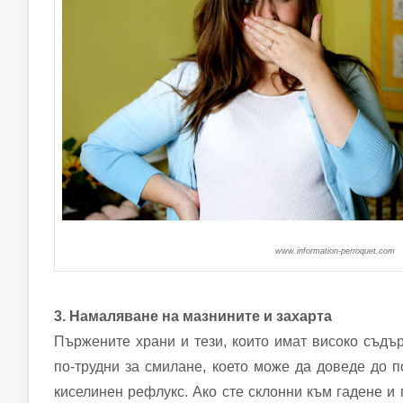
www.information-perroquet.com
3. Намаляване на мазнините и захарта
Пържените храни и тези, които имат високо съдъ
по-трудни за смилане, което може да доведе до п
киселинен рефлукс. Ако сте склонни към гадене и