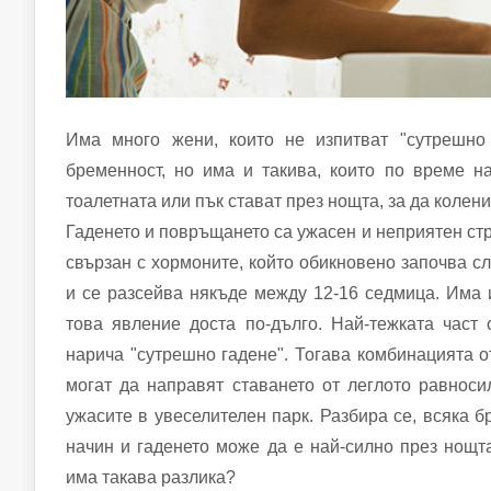
Има много жени, които не изпитват "сутрешно
бременност, но има и такива, които по време н
тоалетната или пък стават през нощта, за да колен
Гаденето и повръщането са ужасен и неприятен ст
свързан с хормоните, който обикновено започва с
и се разсейва някъде между 12-16 седмица. Има и
това явление доста по-дълго. Най-тежката част 
нарича "сутрешно гадене". Тогава комбинацията о
могат да направят ставането от леглото равноси
ужасите в увеселителен парк. Разбира се, всяка 
начин и гаденето може да е най-силно през нощт
има такава разлика?