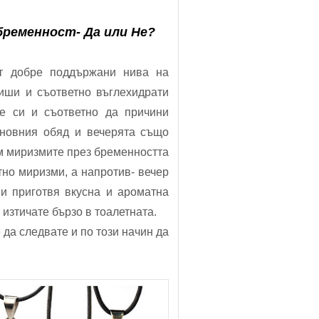
бременност- Да или Не?
т добре поддържани нива на
киши и съответно въглехидрати
е си и съответно да причини
сновния обяд и вечерята също
ъм миризмите през бременността
тно миризми, а напротив- вечер
ви приготвя вкусна и ароматна
 изтичате бързо в тоалетната.
 да следвате и по този начин да