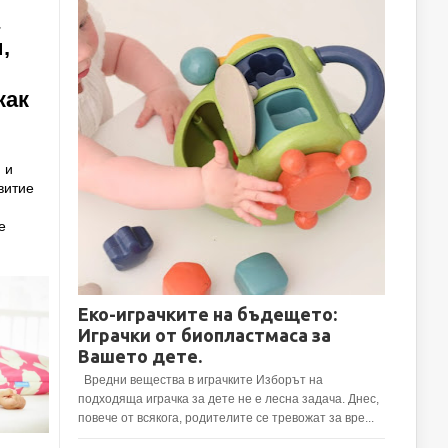
,
как
 и
витие
е
Еко-играчките на бъдещето:
Играчки от биопластмаса за
Вашето дете.
Вредни вещества в играчките Изборът на
подходяща играчка за дете не е лесна задача. Днес,
повече от всякога, родителите се тревожат за вре...