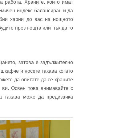
а работа. Храните, които имат
емичен индекс балансиран и да
обни харни до вас на нощното
будите през нощта или пък да го
щането, затова е задължително
 шкафче и носете такава когато
ожете да опитате да се храните
а ви. Освен това внимавайте с
ка такава може да предизвика