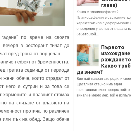
глава)
Какво е плагиоцефалия?
Плагиоцефалия е състояние, ко
характеризира с деформиране 
определен участък от главата н
бебето, кой...
 гадене" по време на своята
а вечеря в ресторант тичат до
Първото
изхождане
ичат пред трона от порцелан.
раждането
раничен ефект от бременността,
Какво тряб
лед третата седмица от периода
да знаем?
 жени обаче, които страдат от
Вие най-накрая сте родили свое
Щастлива сте, но има един
от него е сутрин и за това се
възстановителен процес, който
т хормоните и празният стомах
винаги е много лек. Той е изпълне
лно на слизане от влакчето на
бременност протича по различен
а или пък на обяд. Защо обаче