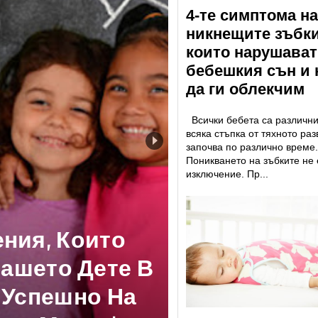
4-те симптома на
никнещите зъбки
които нарушават
бебешкия сън и 
да ги облекчим
Всички бебета са различни
всяка стъпка от тяхното раз
започва по различно време.
Поникването на зъбките не 
изключение. Пр...
Бъдещето:
стмаса За