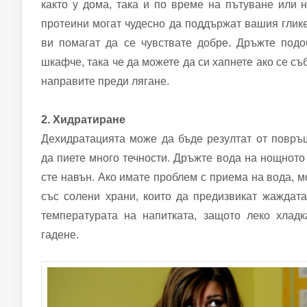
както у дома, така и по време на пътуване или н
протеини могат чудесно да поддържат вашия глик
ви помагат да се чувствате добре. Дръжте под
шкафче, така че да можете да си хапнете ако се съ
направите преди лягане.
2. Хидратиране
Дехидратацията може да бъде резултат от повръ
да пиете много течности. Дръжте вода на нощното
сте навън. Ако имате проблем с приема на вода, м
със солени храни, които да предизвикат жаждат
температурата на напитката, защото леко хлад
гадене.