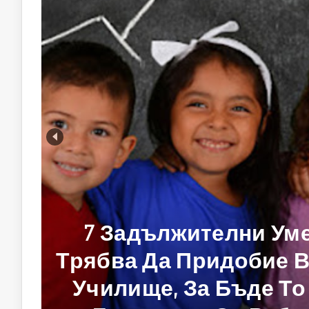
Еко-Играчките На 
Играчки От Биопла