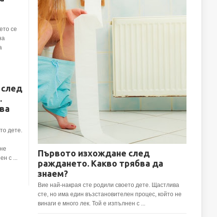
ето се
на
а
 след
.
ва
то дете.
 не
Първото изхождане след
н с ...
раждането. Какво трябва да
знаем?
Вие най-накрая сте родили своето дете. Щастлива
сте, но има един възстановителен процес, който не
винаги е много лек. Той е изпълнен с ...