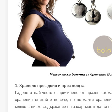
Мексикански бижута за бременни Bol
1. Хранене през деня и през нощта
Гаденето най-често е причинено от празен стом
хранения опитайте повече, но по-малки хранени
мляко с ниско съдържание на захар могат да ви п