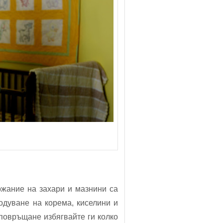
ржание на захари и мазнини са
одуване на корема, киселини и
 повръщане избягвайте ги колко