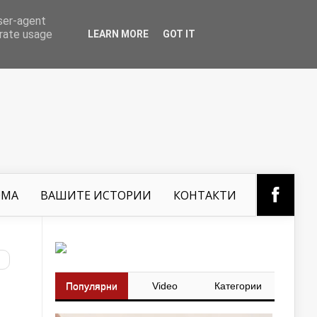
user-agent
erate usage
LEARN MORE
GOT IT
ОМА
ВАШИТЕ ИСТОРИИ
КОНТАКТИ
Популярни
Video
Категории