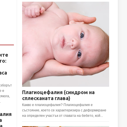
ите
то:
аса
Изборът
е е
Плагиоцефалия (синдром на
сякога,
сплесканата глава)
.
Какво е плагиоцефалия? Плагиоцефалия е
състояние, което се характеризира с деформиране
алия
на определен участък от главата на бебето, кой...
а
а