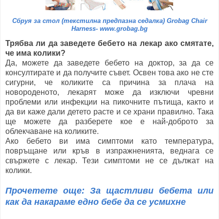
Сбруя за стол (текстилна предпазна седалка) Grobag Chair
Harness- www.grobag.bg
Трябва ли да заведете бебето на лекар ако смятате,
че има колики?
Да, можете да заведете бебето на доктор, за да се
консултирате и да получите съвет. Освен това ако не сте
сигурни, че коликите са причина за плача на
новороденото, лекарят може да изключи чревни
проблеми или инфекции на пикочните пътища, както и
да ви каже дали детето расте и се храни правилно. Така
ще можете да разберете кое е най-доброто за
облекчаване на коликите.
Ако бебето ви има симптоми като температура,
повръщане или кръв в изпражненията, веднага се
свържете с лекар. Тези симптоми не се дължат на
колики.
Прочетете още: За щастливи бебета или
как да накараме едно бебе да се усмихне