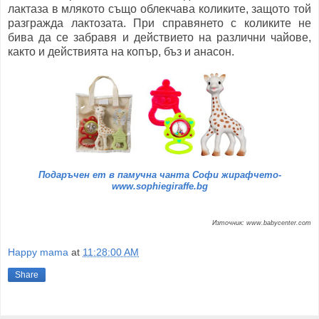
лактаза в млякото също облекчава коликите, защото той
разгражда лактозата. При справянето с коликите не
бива да се забравя и действието на различни чайове,
както и действията на копър, бъз и анасон.
Подаръчен ет в памучна чанта Софи жирафчето-
www.sophiegiraffe.bg
Източник: www.babycenter.com
Happy mama
at
11:28:00 AM
Share