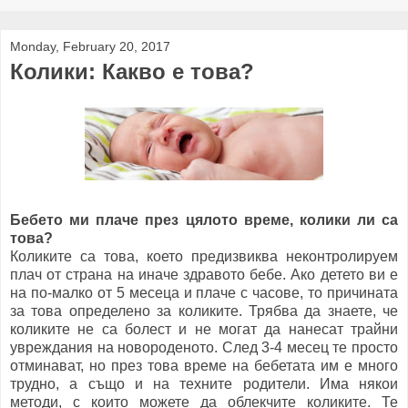
Monday, February 20, 2017
Колики: Какво е това?
Бебето ми плаче през цялото време, колики ли са
това?
Коликите са това, което предизвиква неконтролируем
плач от страна на иначе здравото бебе. Ако детето ви е
на по-малко от 5 месеца и плаче с часове, то причината
за това определено за коликите. Трябва да знаете, че
коликите не са болест и не могат да нанесат трайни
увреждания на новороденото. След 3-4 месец те просто
отминават, но през това време на бебетата им е много
трудно, а също и на техните родители. Има някои
методи, с които можете да облекчите коликите. Те