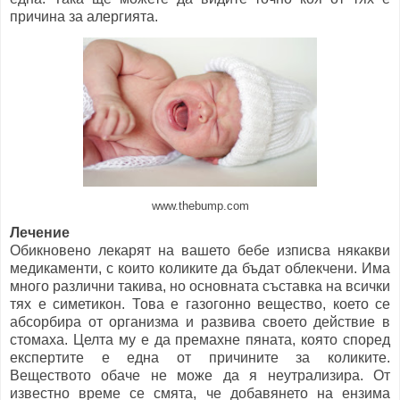
причина за алергията.
www.thebump.com
Лечение
Обикновено лекарят на вашето бебе изписва някакви
медикаменти, с които коликите да бъдат облекчени. Има
много различни такива, но основната съставка на всички
тях е симетикон. Това е газогонно вещество, което се
абсорбира от организма и развива своето действие в
стомаха. Целта му е да премахне пяната, която според
експертите е една от причините за коликите.
Веществото обаче не може да я неутрализира. От
известно време се смята, че добавянето на ензима