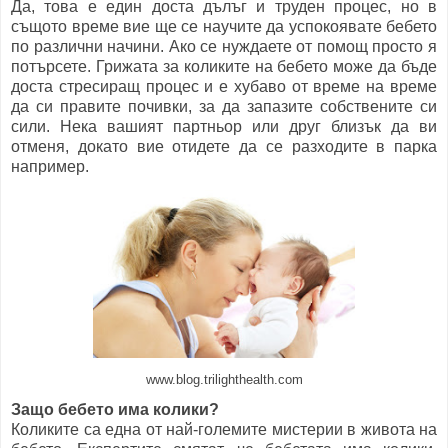
Да, това е един доста дълъг и труден процес, но в
същото време вие ще се научите да успокоявате бебето
по различни начини. Ако се нуждаете от помощ просто я
потърсете. Грижата за коликите на бебето може да бъде
доста стресиращ процес и е хубаво от време на време
да си правите почивки, за да запазите собствените си
сили. Нека вашият партньор или друг близък да ви
отменя, докато вие отидете да се разходите в парка
например.
www.blog.trilighthealth.com
Защо бебето има колики?
Коликите са една от най-големите мистерии в живота на