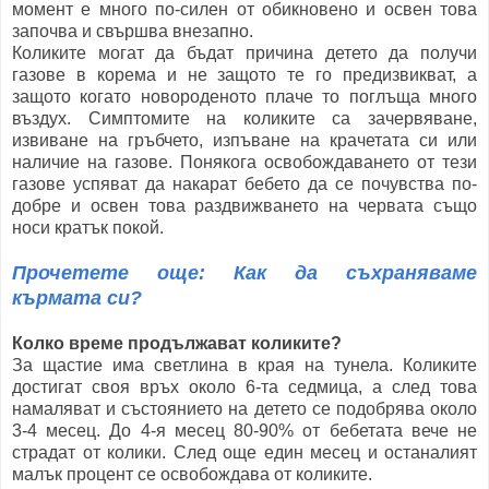
момент е много по-силен от обикновено и освен това
започва и свършва внезапно.
Коликите могат да бъдат причина детето да получи
газове в корема и не защото те го предизвикват, а
защото когато новороденото плаче то поглъща много
въздух. Симптомите на коликите са зачервяване,
извиване на гръбчето, изпъване на крачетата си или
наличие на газове. Понякога освобождаването от тези
газове успяват да накарат бебето да се почувства по-
добре и освен това раздвижването на червата също
носи кратък покой.
Прочетете още: Как да съхраняваме
кърмата си?
Колко време продължават коликите?
За щастие има светлина в края на тунела. Коликите
достигат своя връх около 6-та седмица, а след това
намаляват и състоянието на детето се подобрява около
3-4 месец. До 4-я месец 80-90% от бебетата вече не
страдат от колики. След още един месец и останалият
малък процент се освобождава от коликите.