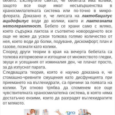
бебето. Експертите смятат, че бебетата има колики,
защото все още имат несъвършенства в
храносмилателната система или по-точно в микро-
флората. Доказано е, че липсата на
лактобацилус
ацидофилус
води до колики, както и
лактозната
нетолерантност.
Бебето се храни само с мляко,
което съдържа лактоза и съответно новороденото все
още не може да усвои толкова голямо количество от
нея, което води до болки, подуване, дискомфорт, плач и
газове, познати като колики.
Според други теории в края на вечерта бебетата са
толкова изтормозени и изтощени от множеството гледки,
звуци и усещания от изминалия ден, че плачат просто,
за да изпуснат парата.
Следващата теория, която е научно доказана е, че
стомашно-чревните смущения като дисфункцията при
приемането на въглехидрати, са причини за появата на
колики. Тук отново трябва да споменем все още
чувствителната храносмилателна система, в която няма
достатъчно ензими, които да разградят въглехидратите
от млякото.