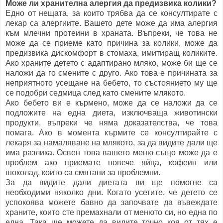
Може ли хранителна алергия да предизвика колики?
Едно от нещата, за които трябва да се консултирате с
лекар са алергиите. Вашето дете може да има алергия
към млечни протеини в храната. Въпреки, че това не
може да се приеме като причина за колики, може да
предизвика дискомфорт в стомаха, имитиращ коликите.
Ако храните детето с адаптирано мляко, може би ще се
наложи да го смените с друго. Ако това е причината за
неприятното усещане на бебето, то състоянието му ще
се подобри седмица след като смените млякото.
Ако бебето ви е кърмено, може да се наложи да се
подложите на една диета, изключваща животински
продукти, въпреки че няма доказателства, че това
помага. Ако в момента кърмите се консултирайте с
лекаря за намаляване на млякото, за да видите дали ще
има разлика. Освен това вашето меню също може да е
проблем ако приемате повече яйца, кофеин или
шоколад, които са смятани за проблемни.
За да видите дали диетата ви ще помогне са
необходими няколко дни. Когато усетите, че детето се
успокоява можете бавно да започвате да въвеждате
храните, които сте премахнали от менюто си, но една по
една. Така ще можете да видите точно коя от тях е