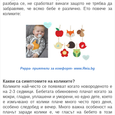
разбира се, не сработват винаги защото не трябва да
забравяме, че всяко бебе е различно. Ето повече за
коликите:
Peppa- приятели за комфорт- www.Reia.bg
Какви са симптомите на коликите?
Коликите най-често се появяват когато новороденото е
на 2-3 седмици. Бебетата обикновено плачат когато за
мокри, гладни, уплашени и уморени, но едно дете, което
е измъчвано от колики плаче много често през деня,
особено следобед и вечер. Много важна особеност на
плачът заради колики е, че гласът на бебето в този