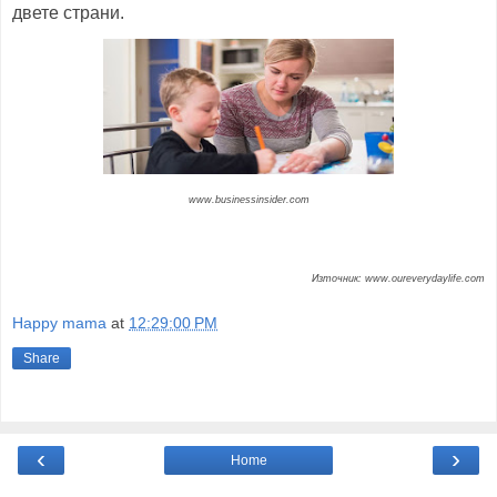
двете страни.
www.businessinsider.com
Източник: www.oureverydaylife.com
Happy mama
at
12:29:00 PM
Share
‹
›
Home