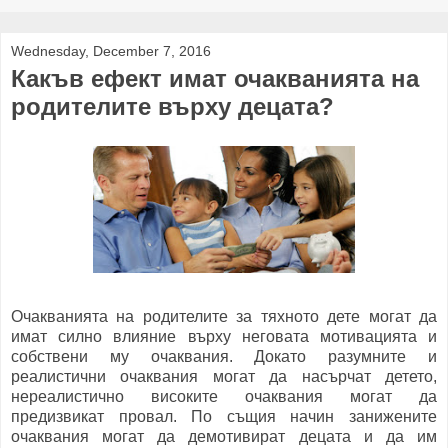
Wednesday, December 7, 2016
Какъв ефект имат очакванията на
родителите върху децата?
Очакванията на родителите за тяхното дете могат да
имат силно влияние върху неговата мотивацията и
собствени му очаквания. Докато разумните и
реалистични очаквания могат да насърчат детето,
нереалистично високите очаквания могат да
предизвикат провал. По същия начин занижените
очаквания могат да демотивират децата и да им