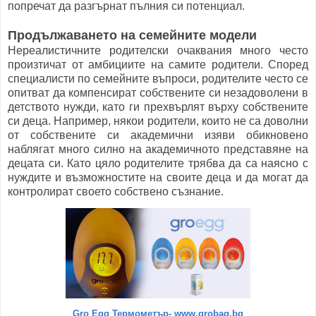
попречат да разгърнат пълния си потенциал.
Продължаването на семейните модели
Нереалистичните родителски очаквания много често
произтичат от амбициите на самите родители. Според
специалисти по семейните въпроси, родителите често се
опитват да компенсират собствените си незадоволени в
детството нужди, като ги прехвърлят върху собствените
си деца. Например, някои родители, които не са доволни
от собствените си академични изяви обикновено
наблягат много силно на академичното представяне на
децата си. Като цяло родителите трябва да са наясно с
нуждите и възможностите на своите деца и да могат да
контролират своето собствено съзнание.
Gro Egg Термометър- www.grobag.bg