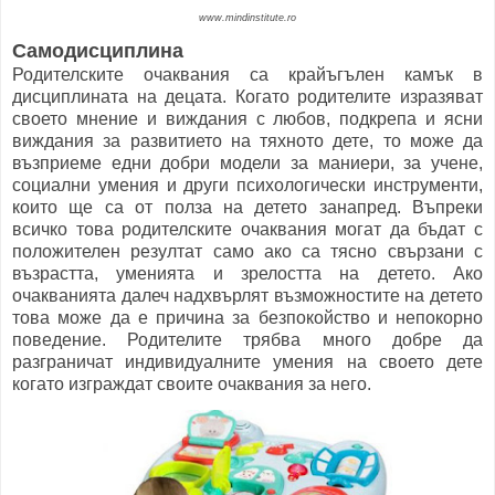
www.mindinstitute.ro
Самодисциплина
Родителските очаквания са крайъгълен камък в
дисциплината на децата. Когато родителите изразяват
своето мнение и виждания с любов, подкрепа и ясни
виждания за развитието на тяхното дете, то може да
възприеме едни добри модели за маниери, за учене,
социални умения и други психологически инструменти,
които ще са от полза на детето занапред. Въпреки
всичко това родителските очаквания могат да бъдат с
положителен резултат само ако са тясно свързани с
възрастта, уменията и зрелостта на детето. Ако
очакванията далеч надхвърлят възможностите на детето
това може да е причина за безпокойство и непокорно
поведение. Родителите трябва много добре да
разграничат индивидуалните умения на своето дете
когато изграждат своите очаквания за него.