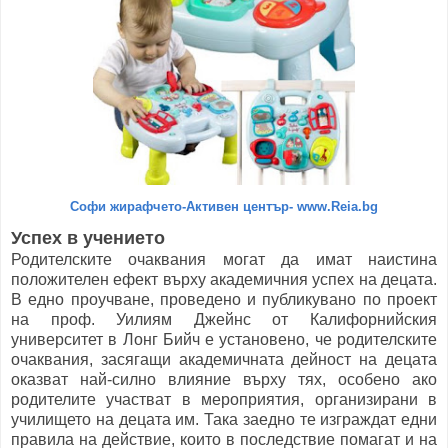
Софи жирафчето-Активен център- www.Reia.bg
Успех в учението
Родителските очаквания могат да имат наистина
положителен ефект върху академичния успех на децата.
В едно проучване, проведено и публикувано по проект
на проф. Уилиям Джейнс от Калифорнийския
университет в Лонг Бийч е установено, че родителските
очаквания, засягащи академичната дейност на децата
оказват най-силно влияние върху тях, особено ако
родителите участват в мероприятия, организирани в
училището на децата им. Така заедно те изграждат едни
правила на действие, които в последствие помагат и на