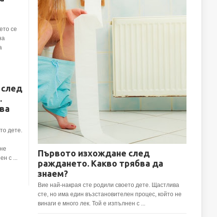
ето се
на
а
 след
.
ва
то дете.
 не
Първото изхождане след
н с ...
раждането. Какво трябва да
знаем?
Вие най-накрая сте родили своето дете. Щастлива
сте, но има един възстановителен процес, който не
винаги е много лек. Той е изпълнен с ...