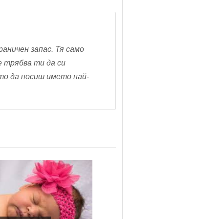
раничен запас. Тя само
Не трябва ти да си
сто да носиш името най-