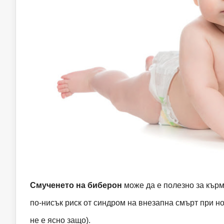
Смученето на биберон
може да е полезно за кърм
по-нисък риск от синдром на внезапна смърт при н
не е ясно защо).