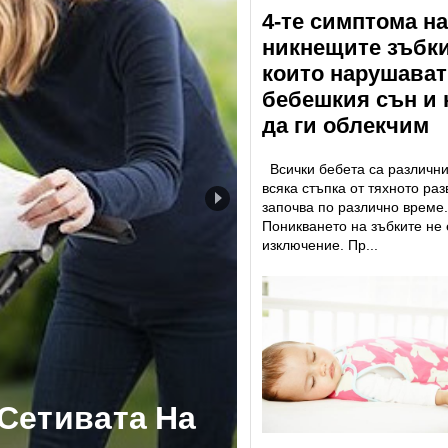
4-те симптома на
никнещите зъбки
които нарушават
бебешкия сън и 
да ги облекчим
Всички бебета са различни
всяка стъпка от тяхното раз
започва по различно време.
Поникването на зъбките не 
изключение. Пр...
Да Трябва Да
чила През