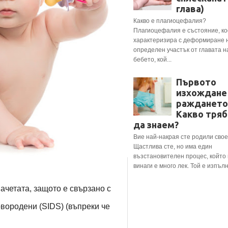
глава)
Какво е плагиоцефалия?
Плагиоцефалия е състояние, ко
характеризира с деформиране 
определен участък от главата н
бебето, кой...
Първото
изхождане
раждането
Какво тряб
да знаем?
Вие най-накрая сте родили свое
Щастлива сте, но има един
възстановителен процес, който
винаги е много лек. Той е изпълне
ачетата, защото е свързано с
овородени (SIDS) (въпреки че