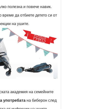
лко полезна и повече навик.
о време да отбиете детето си от
фекции на ушите.
ската академия на семейните
на употребата
на биберон след
иска от инфекции на ушите.