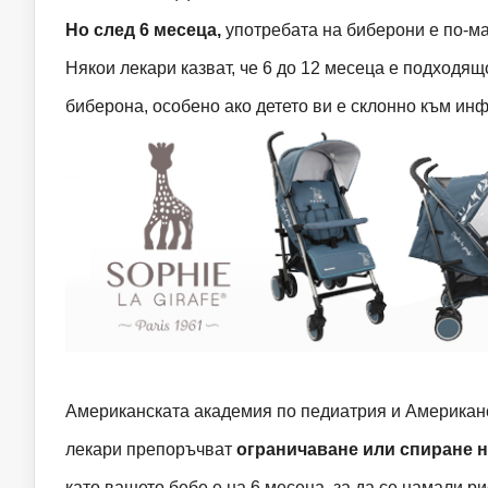
Но след 6 месеца,
употребата на биберони е по-ма
Някои лекари казват, че 6 до 12 месеца е подходящ
биберона, особено ако детето ви е склонно към ин
Американската академия по педиатрия и Американ
лекари препоръчват
ограничаване или спиране 
като вашето бебе е на 6 месеца, за да се намали р