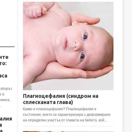
ите
то:
аса
Изборът
е е
Плагиоцефалия (синдром на
сякога,
сплесканата глава)
.
Какво е плагиоцефалия? Плагиоцефалия е
състояние, което се характеризира с деформиране
алия
на определен участък от главата на бебето, кой...
а
а