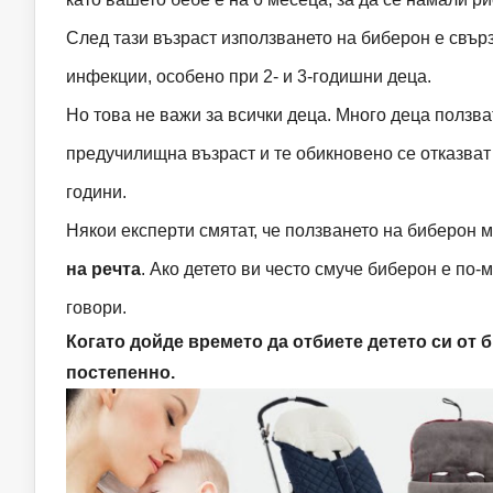
След тази възраст използването на биберон е свър
инфекции, особено при 2- и 3-годишни деца.
Но това не важи за всички деца. Много деца ползв
предучилищна възраст и те обикновено се отказват
години.
Някои експерти смятат, че ползването на биберон
на речта
. Ако детето ви често смуче биберон е по-
говори.
Когато дойде времето да отбиете детето си от 
постепенно.