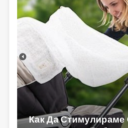
8 Причини Децата Ви 
Носят Слънчеви О