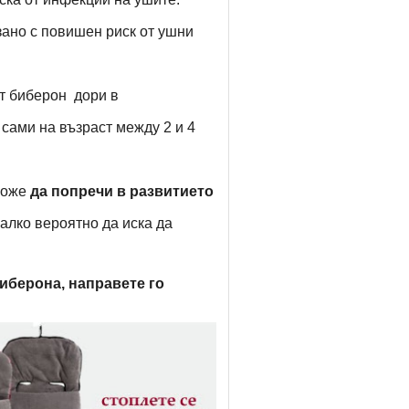
зано с повишен риск от ушни
ат биберон дори в
 сами на възраст между 2 и 4
 може
да попречи в развитието
малко вероятно да иска да
биберона, направете го