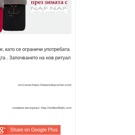
е, като се ограничи употребата
щта . Започването на нов ритуал
източник:https://www.babycenter.com/
снимков материал: http://smiles4kids.com
Share on Google Plus