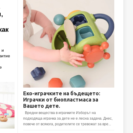
,
как
 и
витие
е
Еко-играчките на бъдещето:
Играчки от биопластмаса за
Вашето дете.
Вредни вещества в играчките Изборът на
подходяща играчка за дете не е лесна задача. Днес,
повече от всякога, родителите се тревожат за вре...