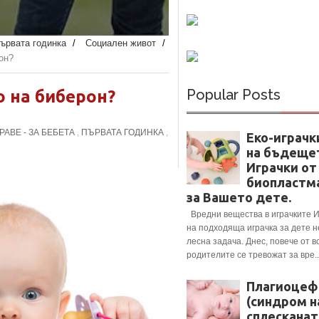
ървата годинка
/
Социален живот
/
он?
Popular Posts
о на биберон?
РАВЕ - ЗА БЕБЕТА
,
ПЪРВАТА ГОДИНКА
,
Еко-играчк
на бъдеще
Играчки от
биопластм
за Вашето дете.
Вредни вещества в играчките 
на подходяща играчка за дете н
лесна задача. Днес, повече от в
родителите се тревожат за вре..
Плагиоцеф
(синдром н
сплесканат