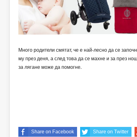
Много родители смятат, че е най-лесно да се започн
му през деня, а след това да се махне и за през но
за лягане може да помогне.
Share on Facebook
Share on Twitter