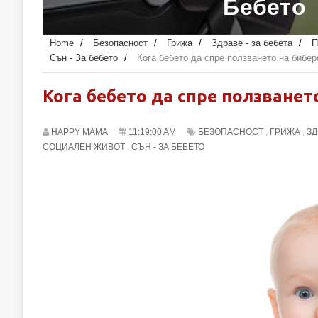
Зимата!
Home
/
Безопасност
/
Грижа
/
Здраве - за бебета
/
П
Сън - За бебето
/
Кога бебето да спре ползването на бибер
Кога бебето да спре ползванет
HAPPY MAMA
11:19:00 AM
БЕЗОПАСНОСТ
,
ГРИЖА
,
ЗД
СОЦИАЛЕН ЖИВОТ
,
СЪН - ЗА БЕБЕТО