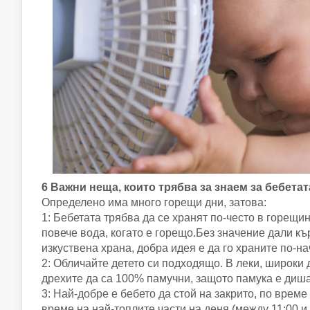
6 Важни неща, които трябва за знаем за бебета
Определено има много горещи дни, затова:
1: Бебетата трябва да се хранят по-често в горещин
повече вода, когато е горещо.Без значение дали кър
изкуствена храна, добра идея е да го храните по-на
2: Обличайте детето си подходящо. В леки, широки
дрехите да са 100% памучни, защото памука е диш
3: Най-добре е бебето да стой на закрито, по време
време на най-топлите части на деня (между 11:00 и 