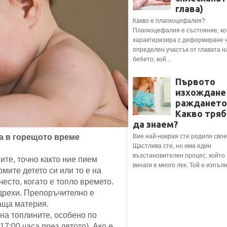
глава)
Какво е плагиоцефалия?
Плагиоцефалия е състояние, ко
характеризира с деформиране 
определен участък от главата н
бебето, кой...
Първото
изхождане
раждането
Какво тряб
да знаем?
та в горещото време
Вие най-накрая сте родили свое
Щастлива сте, но има един
възстановителен процес, който
ите, точно както ние пием
винаги е много лек. Той е изпълне
мите детето си или то е на
често, когато е топло времето.
 дрехи. Препоръчително е
аща материя.
 на топлините, особено по
17:00 часа през лятото). Ако е