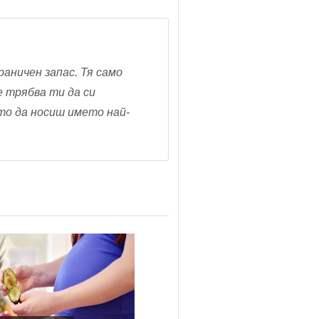
раничен запас. Тя само
Не трябва ти да си
сто да носиш името най-