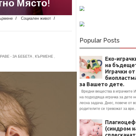
е.
ърмене
/
Социален живот
/
Popular Posts
РАВЕ - ЗА БЕБЕТА
,
КЪРМЕНЕ
,
Еко-играчк
на бъдеще
Играчки от
биопластм
за Вашето дете.
Вредни вещества в играчките 
на подходяща играчка за дете н
лесна задача. Днес, повече от в
родителите се тревожат за вре..
Плагиоцеф
(синдром н
сплесканат