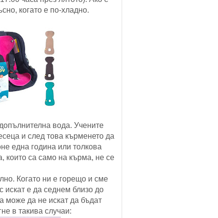
сно, когато е по-хладно.
т допълнителна вода. Учените
есеца и след това кърменето да
не една година или толкова
, които са само на кърма, не се
лно. Когато ни е горещо и сме
с искат е да седнем близо до
та може да не искат да бъдат
не в такива случаи: