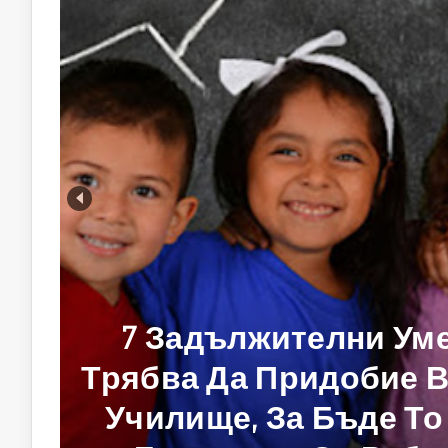
Еко-Играчките На 
Играчки От Биопла