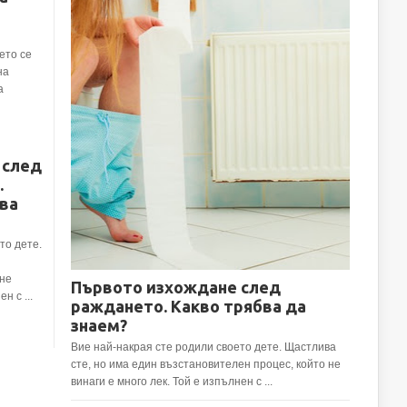
ето се
на
а
 след
.
ва
то дете.
 не
Първото изхождане след
н с ...
раждането. Какво трябва да
знаем?
Вие най-накрая сте родили своето дете. Щастлива
сте, но има един възстановителен процес, който не
винаги е много лек. Той е изпълнен с ...