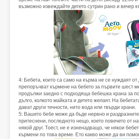
възможно извеждайте детето сутрин рано и вечер къ
4: Бебета, които са само на кърма не се нуждаят о
препоръчват кърмене на бебето за първите шест м
продължи заедно с подходяща бебешка храна за по
дълго, колкото майката и детето желаят. На бебетата
дават други течности, нито вода или твърди храни.
5: Вашето бебе може да бъде нервно и раздразните
притеснени, последното нещо, което повечето от на
някой друг. Тоест, не е изненадващо, че някои бебе
кърмени по това време. Ето какво може да ви помог