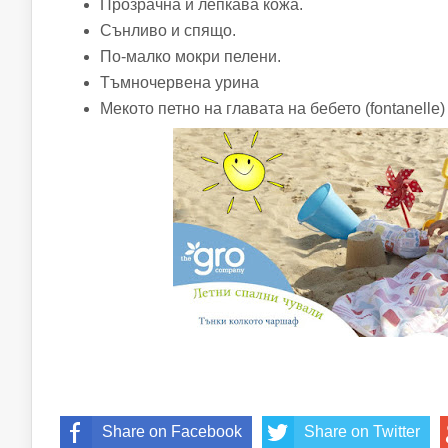
Прозрачна и лепкава кожа.
Сънливо и спящо.
По-малко мокри пелени.
Тъмночервена урина
Мекото петно ​​на главата на бебето (fontanell
Share on Facebook
Share on Twitter