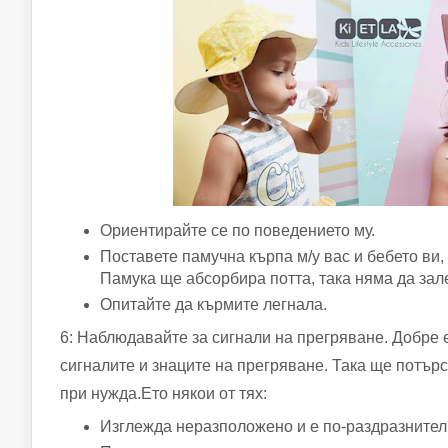
Ориентирайте се по поведението му.
Поставете памучна кърпа м/у вас и бебето ви, 
Памука ще абсорбира потта, така няма да зале
Опитайте да кърмите легнала.
6: Наблюдавайте за сигнали на прегряване. Добре е
сигналите и знаците на прегряване. Така ще потъ
при нужда.Ето някои от тях:
Изглежда неразположено и е по-раздразнител