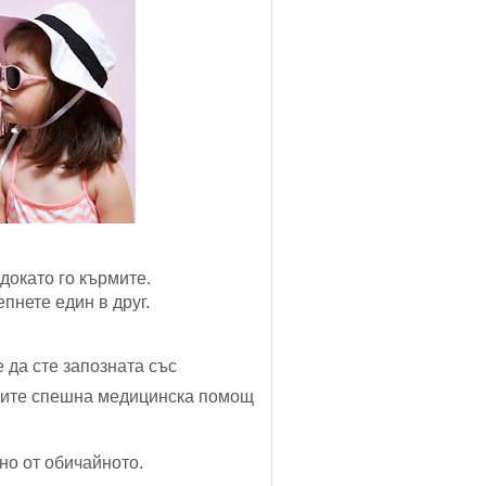
докато го кърмите.
пнете един в друг.
 да сте запозната със
рсите спешна медицинска помощ
но от обичайното.