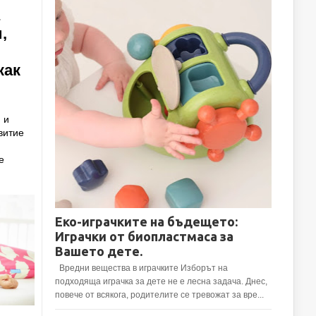
,
как
 и
витие
е
Еко-играчките на бъдещето:
Играчки от биопластмаса за
Вашето дете.
Вредни вещества в играчките Изборът на
подходяща играчка за дете не е лесна задача. Днес,
повече от всякога, родителите се тревожат за вре...