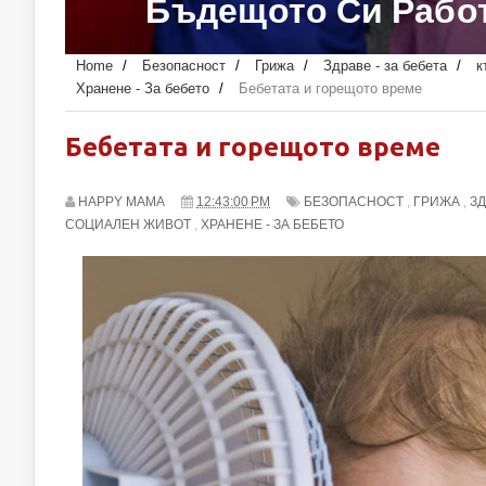
Вашето Дет
Home
/
Безопасност
/
Грижа
/
Здраве - за бебета
/
к
Хранене - За бебето
/
Бебетата и горещото време
Бебетата и горещото време
HAPPY MAMA
12:43:00 PM
БЕЗОПАСНОСТ
,
ГРИЖА
,
ЗД
СОЦИАЛЕН ЖИВОТ
,
ХРАНЕНЕ - ЗА БЕБЕТО