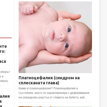
ите
то:
аса
Изборът
е е
Плагиоцефалия (синдром на
сякога,
сплесканата глава)
.
Какво е плагиоцефалия? Плагиоцефалия е
състояние, което се характеризира с деформиране
алия
на определен участък от главата на бебето, кой...
а
а