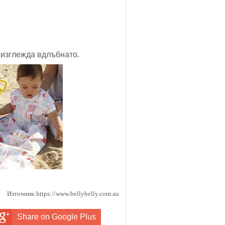
e) изглежда вдлъбнато.
Източник:https://www.bellybelly.com.au
Share on Google Plus