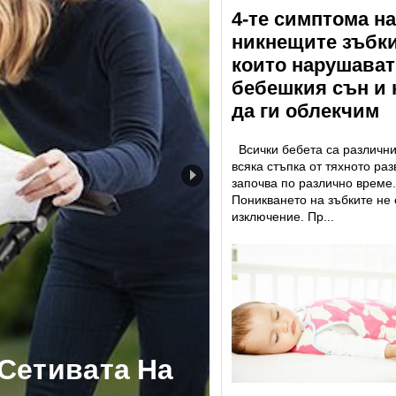
4-те симптома на
никнещите зъбки
които нарушават
бебешкия сън и 
да ги облекчим
Всички бебета са различни
всяка стъпка от тяхното раз
започва по различно време.
Поникването на зъбките не 
изключение. Пр...
Сетивата На