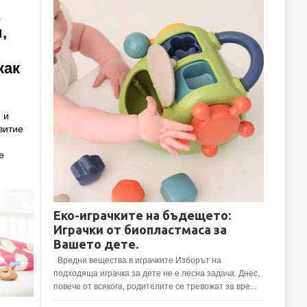
,
как
 и
витие
е
Еко-играчките на бъдещето:
Играчки от биопластмаса за
Вашето дете.
Вредни вещества в играчките Изборът на
подходяща играчка за дете не е лесна задача. Днес,
повече от всякога, родителите се тревожат за вре...