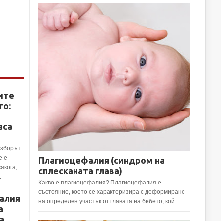
ите
то:
аса
Изборът
е е
Плагиоцефалия (синдром на
сякога,
сплесканата глава)
.
Какво е плагиоцефалия? Плагиоцефалия е
състояние, което се характеризира с деформиране
алия
на определен участък от главата на бебето, кой...
а
а