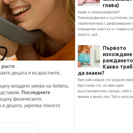
глава)
Какво е плагиоцефалия?
Плагиоцефалия е състояние, ко
характеризира с деформиране 
определен участък от главата н
бебето, кой...
Първото
изхождане
раждането
Какво тряб
 расте
да знаем?
както децата и възрастните,
Вие най-накрая сте родили свое
върху младите умове на бебета,
Щастлива сте, но има един
възстановителен процес, който
редставим.
Последните
винаги е много лек. Той е изпълне
 върху физическото,
 и децата, укрепва тяхното