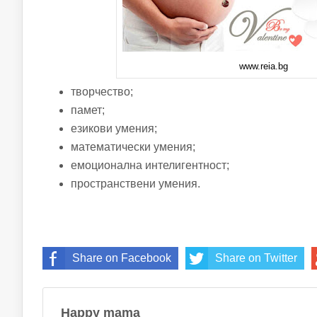
www.reia.bg
творчество;
памет;
езикови умения;
математически умения;
емоционална интелигентност;
пространствени умения.
Share on Facebook
Share on Twitter
Happy mama