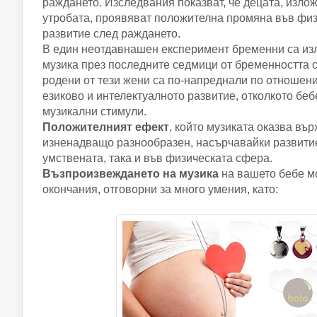
раждането. Изследвания показват, че децата, излож
утробата, проявяват положителна промяна във физ
развитие след раждането.
В един неотдавнашен експеримент бременни са изл
музика през последните седмици от бременността с
родени от тези жени са по-напреднали по отношени
езиково и интелектуалното развитие, отколкото беб
музикални стимули.
Положителният ефект
, който музиката оказва вър
изненадващо разнообразен, насърчавайки развитие
умствената, така и във физическата сфера.
Възпроизвеждането на музика
на вашето бебе м
окончания, отговорни за много умения, като: