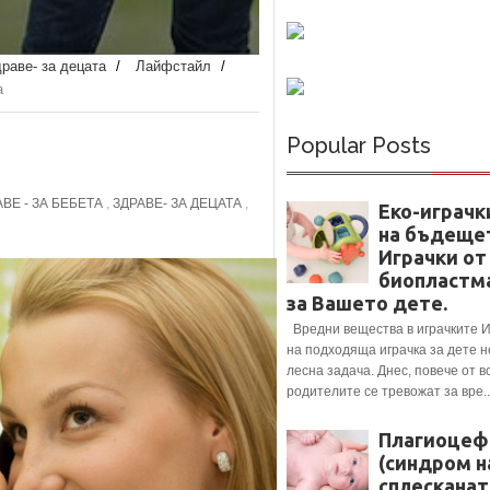
раве- за децата
/
Лайфстайл
/
а
Popular Posts
ВЕ - ЗА БЕБЕТА
,
ЗДРАВЕ- ЗА ДЕЦАТА
,
Еко-играчк
на бъдеще
Играчки от
биопластм
за Вашето дете.
Вредни вещества в играчките 
на подходяща играчка за дете н
лесна задача. Днес, повече от в
родителите се тревожат за вре..
Плагиоцеф
(синдром н
сплесканат