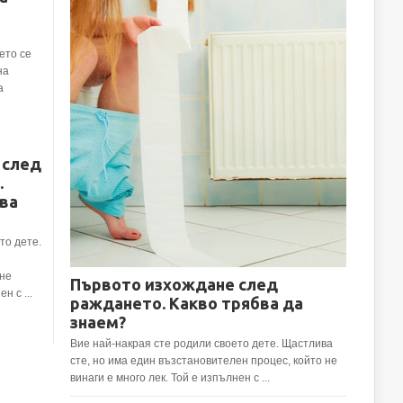
ето се
на
а
 след
.
ва
то дете.
 не
Първото изхождане след
н с ...
раждането. Какво трябва да
знаем?
Вие най-накрая сте родили своето дете. Щастлива
сте, но има един възстановителен процес, който не
винаги е много лек. Той е изпълнен с ...