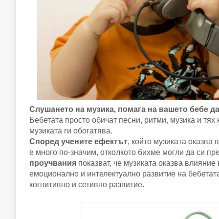
Слушането на музика, помага на вашето бебе да
Бебетата просто обичат песни, ритми, музика и тях 
музиката ги обогатява.
Според учените ефектът
, който музиката оказва 
е много по-значим, отколкото бихме могли да си п
проучвания
показват, че музиката оказва влияние
емоционално и интелектуално развитие на бебетата
когнитивно и сетивно развитие.