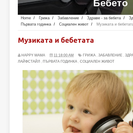
Бебето
Home
/
Грижа
/
Забавление
/
Здраве - за бебета
/
Зд
Първата годинка
/
Социален живот
/
Музиката и бебетат
Музиката и бебетата
HAPPY MAMA
11:18:00 AM
ГРИЖА
,
ЗАБАВЛЕНИЕ
,
ЗДРА
ЛАЙФСТАЙЛ
,
ПЪРВАТА ГОДИНКА
,
СОЦИАЛЕН ЖИВОТ