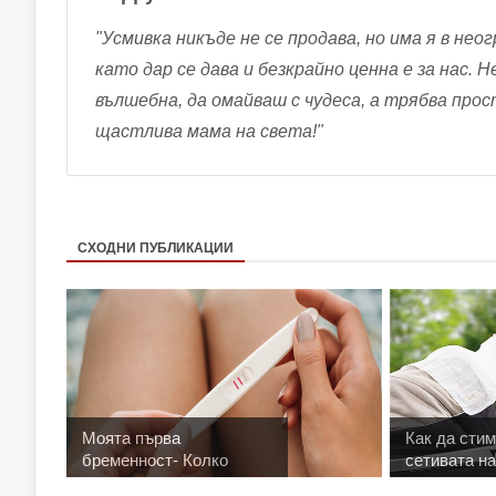
"Усмивка никъде не се продава, но има я в неог
като дар се дава и безкрайно ценна е за нас. 
вълшебна, да омайваш с чудеса, а трябва про
щастлива мама на света!"
СХОДНИ ПУБЛИКАЦИИ
Моята първа
Как да сти
бременност- Колко
сетивата на
време...