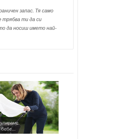
раничен запас. Тя само
Не трябва ти да си
сто да носиш името най-
мулираме
 бебе...