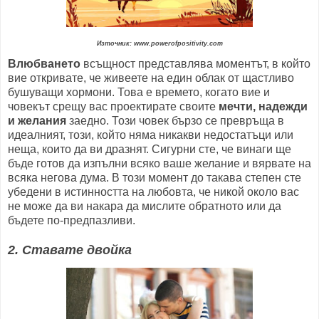
Източник: www.powerofpositivity.com
Влюбването
всъщност представлява моментът, в който
вие откривате, че живеете на един облак от щастливо
бушуващи хормони. Това е времето, когато вие и
човекът срещу вас проектирате своите
мечти, надежди
и желания
заедно. Този човек бързо се превръща в
идеалният, този, който няма никакви недостатъци или
неща, които да ви дразнят. Сигурни сте, че винаги ще
бъде готов да изпълни всяко ваше желание и вярвате на
всяка негова дума. В този момент до такава степен сте
убедени в истинността на любовта, че никой около вас
не може да ви накара да мислите обратното или да
бъдете по-предпазливи.
2. Ставате двойка