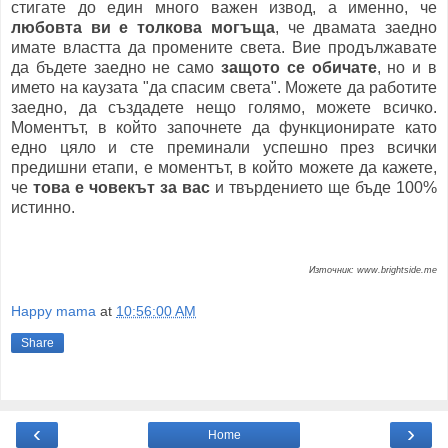
стигате до един много важен извод, а именно, че
любовта ви е толкова могъща
, че двамата заедно
имате властта да промените света. Вие продължавате
да бъдете заедно не само
защото се обичате
, но и в
името на каузата "да спасим света". Можете да работите
заедно, да създадете нещо голямо, можете всичко.
Моментът, в който започнете да функционирате като
едно цяло и сте преминали успешно през всички
предишни етапи, е моментът, в който можете да кажете,
че
това е човекът за вас
и твърдението ще бъде 100%
истинно.
Източник: www.brightside.me
Happy mama
at
10:56:00 AM
Share
‹
›
Home