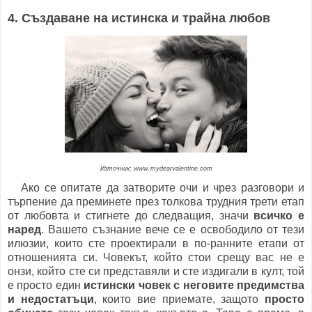
4. Създаване на истинска и трайна любов
Източник: www.mydearvalentine.com
Ако се опитате да затворите очи и чрез разговори и
търпение да преминете през толкова трудния трети етап
от любовта и стигнете до следващия, значи
всичко е
наред
. Вашето съзнание вече се е освободило от тези
илюзии, които сте проектирали в по-ранните етапи от
отношенията си. Човекът, който стои срещу вас не е
онзи, който сте си представяли и сте издигали в култ, той
е просто един
истински човек с неговите предимства
и недостатъци
, които вие приемате, защото
просто