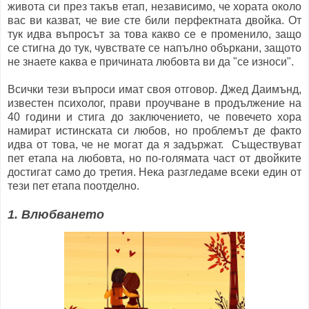
живота си през такъв етап, независимо, че хората около
вас ви казват, че вие сте били перфектната двойка. От
тук идва въпросът за това какво се е променило, защо
се стигна до тук, чувствате се напълно объркани, защото
не знаете каква е причината любовта ви да "се износи".
Всички тези въпроси имат своя отговор. Джед Даимънд,
известен психолог, прави проучване в продължение на
40 години и стига до заключението, че повечето хора
намират истинската си любов, но проблемът де факто
идва от това, че не могат да я задържат. Съществуват
пет етапа на любовта, но по-голямата част от двойките
достигат само до третия. Нека разгледаме всеки един от
тези пет етапа поотделно.
1. Влюбването