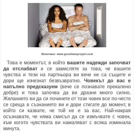
Източник: www.goodmenproject.com
Това е моментът, в който
вашите надежди започват
да отслабват
и се замисляте за това, че вашите
чувства и тези на партньора ви вече не са същите и
дори ще изчезнат безвъзвратно.
Човекът до вас е
напълно предсказуем
(вече се познавате прекалено
добре) и това започва да ви дразни много силно.
Желанието ви да си починете от този човек все по-често
се среща в съзнанието ви и дори стигате до момент, в
който си казвате, че той не е за вас. Най-накрая
осъзнавате, че няма смисъл да се измъчвате с човек,
към когото чувствата ви намаляват с всяка изминала
минута.