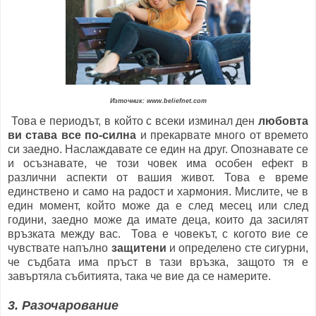
Източник: www.beliefnet.com
Това е периодът, в който с всеки изминал ден
любовта
ви става все по-силна
и прекарвате много от времето
си заедно. Наслаждавате се един на друг. Опознавате се
и осъзнавате, че този човек има особен ефект в
различни аспекти от вашия живот. Това е време
единствено и само на радост и хармония. Мислите, че в
един момент, който може да е след месец или след
години, заедно може да имате деца, които да засилят
връзката между вас. Това е човекът, с когото вие се
чувствате напълно
защитени
и определено сте сигурни,
че съдбата има пръст в тази връзка, защото тя е
завъртяла събитията, така че вие да се намерите.
3. Разочарование