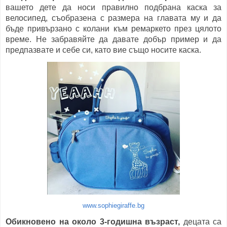
вашето дете да носи правилно подбрана каска за
велосипед, съобразена с размера на главата му и да
бъде привързано с колани към ремаркето през цялото
време. Не забравяйте да давате добър пример и да
предпазвате и себе си, като вие също носите каска.
www.sophiegiraffe.bg
Обикновено на около 3-годишна възраст,
децата са