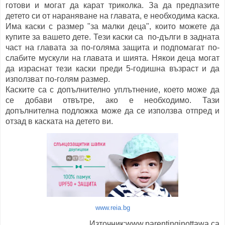
готови и могат да карат триколка. За да предпазите
детето си от нараняване на главата, е необходима каска.
Има каски с размер "за малки деца", които можете да
купите за вашето дете. Тези каски са по-дълги в задната
част на главата за по-голяма защита и подпомагат по-
слабите мускули на главата и шията. Някои деца могат
да израснат тези каски преди 5-годишна възраст и да
използват по-голям размер.
Каските са с допълнително уплътнение, което може да
се добави отвътре, ако е необходимо. Тази
допълнителна подложка може да се използва отпред и
отзад в каската на детето ви.
www.reia.bg
Източник:www.parentinginottawa.ca