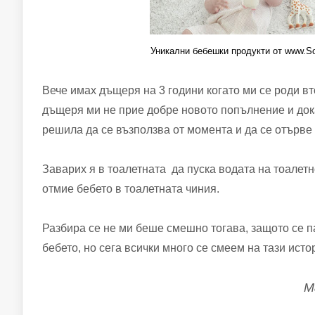
Уникални бебешки продукти от www.Sop
Вече имах дъщеря на 3 години когато ми се роди в
дъщеря ми не прие добре новото попълнение и док
решила да се възползва от момента и да се отърве от 
Заварих я в тоалетната да пуска водата на тоалетн
отмие бебето в тоалетната чиния.
Разбира се не ми беше смешно тогава, защото се п
бебето, но сега всички много се с
М