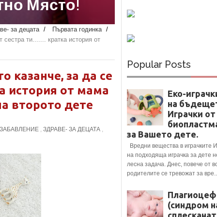
но Място!
ве- за децата
/
Първата годинка
/
сестра ти....... кратка история от
Popular Posts
 казанче, за да се
тка история от мама
Еко-играчк
на второто дете
на бъдеще
Играчки от
биопластм
ЗАБАВЛЕНИЕ
,
ЗДРАВЕ- ЗА ДЕЦАТА
,
за Вашето дете.
Вредни вещества в играчките 
на подходяща играчка за дете н
лесна задача. Днес, повече от в
родителите се тревожат за вре..
Плагиоцеф
(синдром н
сплесканат