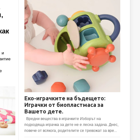
,
как
 и
витие
е
Еко-играчките на бъдещето:
Играчки от биопластмаса за
Вашето дете.
Вредни вещества в играчките Изборът на
подходяща играчка за дете не е лесна задача. Днес,
повече от всякога, родителите се тревожат за вре...