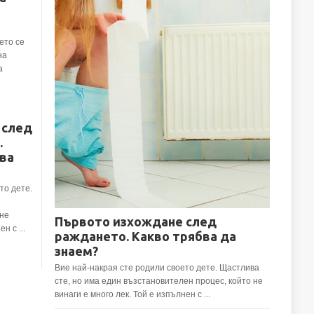
ето се
на
а
 след
.
ва
то дете.
 не
Първото изхождане след
н с ...
раждането. Какво трябва да
знаем?
Вие най-накрая сте родили своето дете. Щастлива
сте, но има един възстановителен процес, който не
винаги е много лек. Той е изпълнен с ...