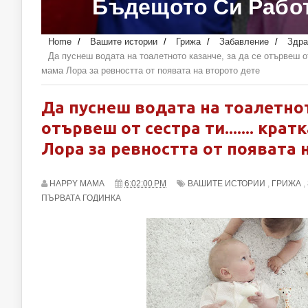
Бъдещото Си Работ
Home
/
Вашите истории
/
Грижа
/
Забавление
/
Здра
Да пуснеш водата на тоалетното казанче, за да се отървеш от 
мама Лора за ревността от появата на второто дете
Да пуснеш водата на тоалетното
отървеш от сестра ти....... кра
Лора за ревността от появата 
HAPPY MAMA
6:02:00 PM
ВАШИТЕ ИСТОРИИ
,
ГРИЖА
,
ПЪРВАТА ГОДИНКА