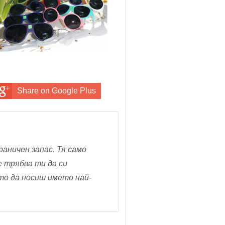
Share on Google Plus
раничен запас. Тя само
Не трябва ти да си
сто да носиш името най-