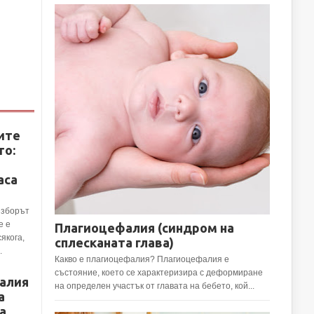
ите
то:
аса
Изборът
е е
Плагиоцефалия (синдром на
сякога,
сплесканата глава)
.
Какво е плагиоцефалия? Плагиоцефалия е
състояние, което се характеризира с деформиране
алия
на определен участък от главата на бебето, кой...
а
а