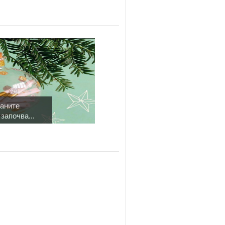
раните
започва...