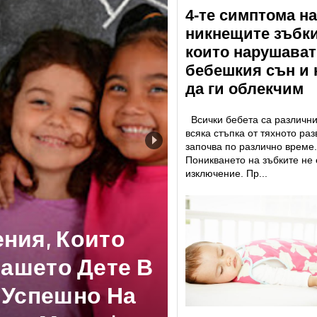
4-те симптома на
никнещите зъбки
които нарушават
бебешкия сън и 
да ги облекчим
Всички бебета са различни
всяка стъпка от тяхното раз
започва по различно време.
Поникването на зъбките не 
изключение. Пр...
ния, Които
ашето Дете В
 Успешно На