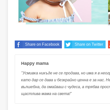
Share on Facebook
Share on Twitter
Happy mama
"Усмивка никъде не се продава, но има я в неог
като дар се дава и безкрайно ценна е за нас. 
вълшебна, да омайваш с чудеса, а трябва про
щастлива мама на света!"