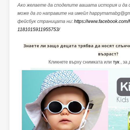
Ако желаете да споделите вашата история и да 
може да го направите на имейл happymamabg@gma
фейсбук страницата ни:
https://www.facebook.com
1181015911955753/
Знаете ли защо децата трябва да носят слънч
възраст?
Кликнете върху снимката или
тук
, за