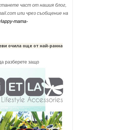
станете част от нашия блог,
il.com или чрез съобщение на
/Happy-mama-
еви очила още от най-ранна
 да разберете защо