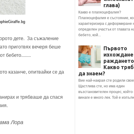
глава)
Какво е плагиоцефалия?
Плагиоцефалия е състояние, ко
hieGiraffe.bg
характеризира с деформиране 
определен участък от главата н
бебето, кой...
торото дете. За съжаление
ато приготвях вечеря беше
Първото
изхождане
бебето........
раждането
Какво тряб
ото казанче, опитвайки се да
да знаем?
Вие най-накрая сте родили свое
Щастлива сте, но има един
възстановителен процес, който
анирах и трябваше да спася
винаги е много лек. Той е изпълне
меем на тази история.
ама Лора