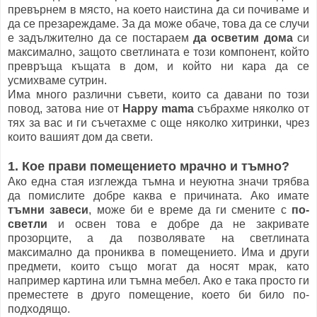
превърнем в място, на което наистина да си почиваме и
да се презареждаме. За да може обаче, това да се случи
е задължително да се постараем
да осветим дома
си
максимално, защото светлината е този компонент, който
превръща къщата в дом, и който ни кара да се
усмихваме сутрин.
Има много различни съвети, които са давани по този
повод, затова ние от
Happy mama
събрахме няколко от
тях за вас и ги съчетахме с още няколко хитринки, чрез
които вашият дом да свети.
1. Кое прави помещението мрачно и тъмно?
Ако една стая изглежда тъмна и неуютна значи трябва
да помислите добре каква е причината. Ако имате
тъмни завеси
, може би е време да ги смените с
по-
светли
и освен това е добре да не закривате
прозорците, а да позволявате на светлината
максимално да прониква в помещението. Има и други
предмети, които също могат да носят мрак, като
например картина или тъмна мебел. Ако е така просто ги
преместете в друго помещение, което би било по-
подходящо.