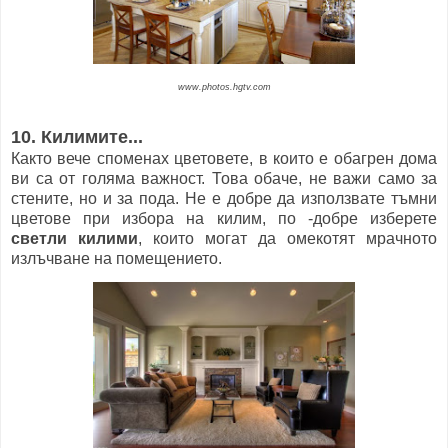
www.photos.hgtv.com
10. Килимите...
Както вече споменах цветовете, в които е обагрен дома
ви са от голяма важност. Това обаче, не важи само за
стените, но и за пода. Не е добре да използвате тъмни
цветове при избора на килим, по -добре изберете
светли килими
, които могат да омекотят мрачното
излъчване на помещението.