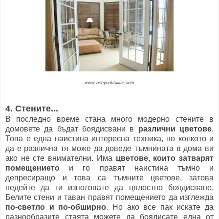
www.beeyoutifullife.com
4. Стените...
В последно време стана много модерно стените в
домовете да бъдат боядисвани в
различни цветове
.
Това е една наистина интересна техника, но колкото и
да е различна тя може да доведе тъмнината в дома ви
ако не сте внимателни. Има
цветове, които затварят
помещението
и го правят наистина тъмно и
депресиращо и това са тъмните цветове, затова
недейте да ги използвате да цялостно боядисване,
Белите стени и таван правят помещението да изглежда
по-светло и по-обширно
. Но ако все пак искате да
разнообразите стаята можете да боядисате една от