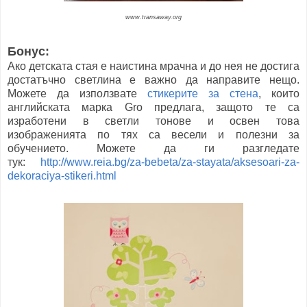
www.transaway.org
Бонус:
Ако детската стая е наистина мрачна и до нея не достига
достатъчно светлина е важно да направите нещо.
Можете да използвате
стикерите за стена
, които
английската марка Gro предлага, защото те са
изработени в светли тонове и освен това
изображенията по тях са весели и полезни за
обучението. Можете да ги разгледате
тук:
http://www.reia.bg/za-bebeta/za-stayata/aksesoari-za-
dekoraciya-stikeri.html