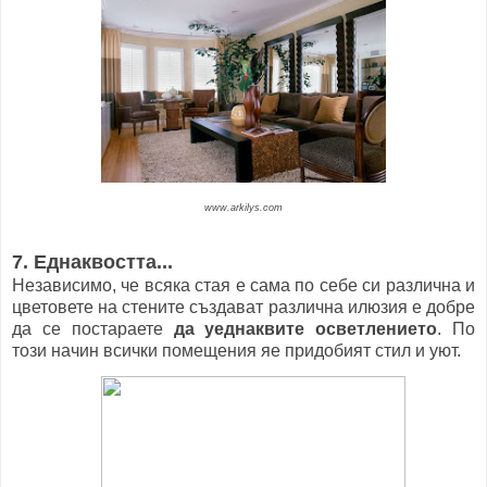
www.arkilys.com
7. Еднаквостта...
Независимо, че всяка стая е сама по себе си различна и
цветовете на стените създават различна илюзия е добре
да се постараете
да уеднаквите осветлението
. По
този начин всички помещения яе придобият стил и уют.