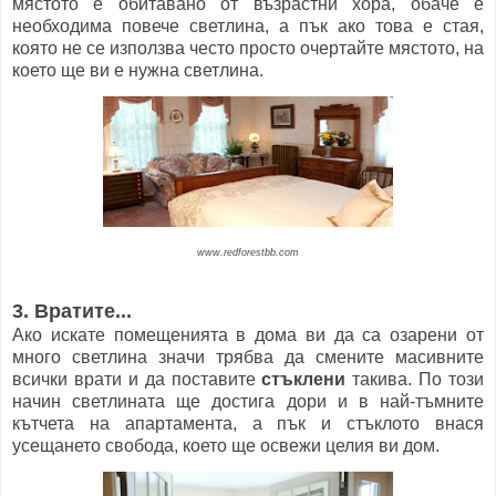
мястото е обитавано от възрастни хора, обаче е
необходима повече светлина, а пък ако това е стая,
която не се използва често просто очертайте мястото, на
което ще ви е нужна светлина.
www.redforestbb.com
3. Вратите...
Ако искате помещенията в дома ви да са озарени от
много светлина значи трябва да смените масивните
всички врати и да поставите
стъклени
такива. По този
начин светлината ще достига дори и в най-тъмните
кътчета на апартамента, а пък и стъклото внася
усещането свобода, което ще освежи целия ви дом.