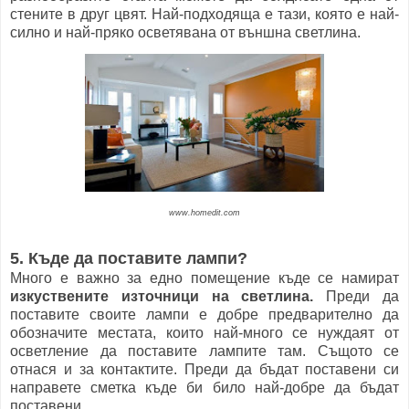
стените в друг цвят. Най-подходяща е тази, която е най-
силно и най-пряко осветявана от външна светлина.
www.homedit.com
5. Къде да поставите лампи?
Много е важно за едно помещение къде се намират
изкуствените източници на светлина.
Преди да
поставите своите лампи е добре предварително да
обозначите местата, които най-много се нуждаят от
осветление да поставите лампите там. Същото се
отнася и за контактите. Преди да бъдат поставени си
направете сметка къде би било най-добре да бъдат
поставени.