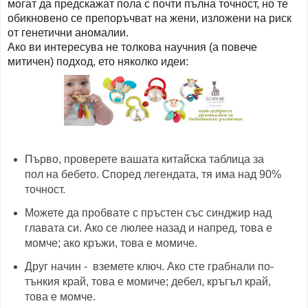
могат да предскажат пола с почти пълна точност, но те
обикновено се препоръчват на жени, изложени на риск
от генетични аномалии.
Ако ви интересува не толкова научния (а повече
митичен) подход, ето няколко идеи:
Първо, проверете вашата китайска таблица за
пол на бебето. Според легендата, тя има над 90%
точност.
Можете да пробвате с пръстен със синджир над
главата си. Ако се люлее назад и напред, това е
момче; ако кръжи, това е момиче.
Друг начин - вземете ключ. Ако сте грабнали по-
тънкия край, това е момиче; дебел, кръгъл край,
това е момче.