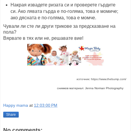
Накрая извадете ризата си и проверете гърдите
си. Ако лявата гърда е по-голяма, това е момиче;
ако дясната е по-голяма, това е момче.
Чували ли сте ли други трикове за предсказване на
пола?
Вярвате в тях или не, решавате вие!
източник: https://www.thebump.com/
снимков материал: Jenna Norman Photography
Happy mama
at
12:03:00 PM
Share
No comments: